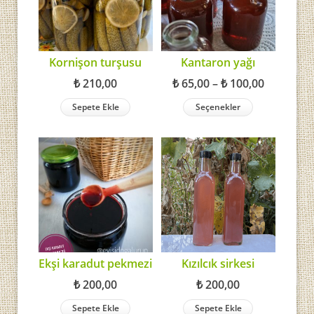
Kornişon turşusu
Kantaron yağı
Fiyat
₺
210,00
₺
65,00
–
₺
100,00
aralığı:
Sepete Ekle
Seçenekler
₺ 65,00
-
₺ 100,00
Ekşi karadut pekmezi
Kızılcık sirkesi
₺
200,00
₺
200,00
Sepete Ekle
Sepete Ekle