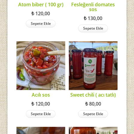
Atom biber ( 100 gr)
Fesleğenli domates
sos
₺
120,00
₺
130,00
Sepete Ekle
Sepete Ekle
Acılı sos
Sweet chili ( acı tatlı)
₺
120,00
₺
80,00
Sepete Ekle
Sepete Ekle