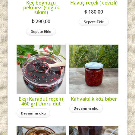
Keçiboynuzu
Havuç reçeli ( cevizli)
pekmezi (soğuk
₺
180,00
sıkım)
₺
290,00
Sepete Ekle
Sepete Ekle
Ekşi Karadut reçeli (
Kahvaltılık köz biber
460 gr) Umru dut
Devamını oku
Devamını oku