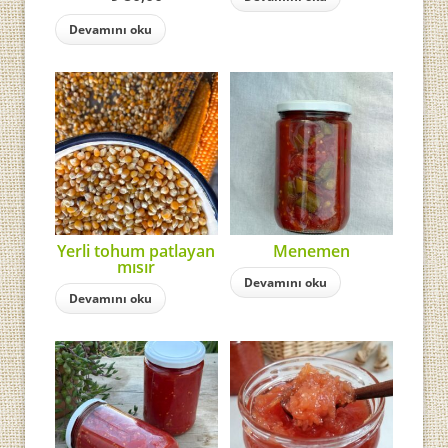
Devamını oku
Yerli tohum patlayan
Menemen
mısır
Devamını oku
Devamını oku