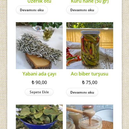
Üzerlik otu
Kuru nane (50 gr)
Devamını oku
Devamını oku
Yabani ada çayı
Acı biber turşusu
₺
90,00
₺
75,00
Sepete Ekle
Devamını oku