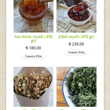
Sarı kiraz reçeli ( 450
Çilek reçeli ( 470 gr)
gr)
₺
230,00
₺
180,00
Sepete Ekle
Sepete Ekle