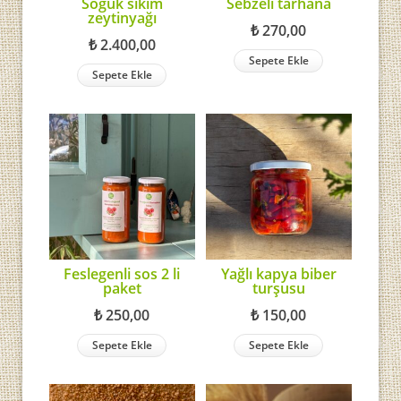
Soğuk sıkım
Sebzeli tarhana
zeytinyağı
₺
270,00
₺
2.400,00
Sepete Ekle
Sepete Ekle
Feslegenli sos 2 li
Yağlı kapya biber
paket
turşusu
₺
250,00
₺
150,00
Sepete Ekle
Sepete Ekle