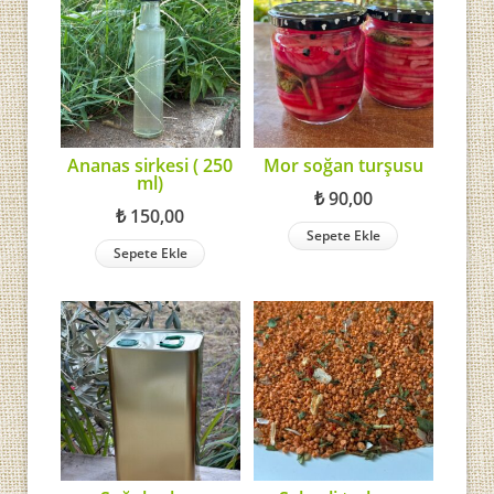
Ananas sirkesi ( 250
Mor soğan turşusu
ml)
₺
90,00
₺
150,00
Sepete Ekle
Sepete Ekle